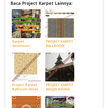
Baca Project Karpet Lainnya:
Karpet
PROJECT KARPET
Axminster
BALLROOM
Custom untuk
AXMINSTER
Karpet Ballroom
PLAZA BAPINDO:
Gedung Patra
PROSES
Jasa Jakarta
PEMBUATAN
KARPET
Project Karpet
PROJECT KARPET
Ballroom Hotel
MASJID AGUNG
Kamojang –
SUMEDANG –
Garut Jawa
JAWA BARAT
Barat