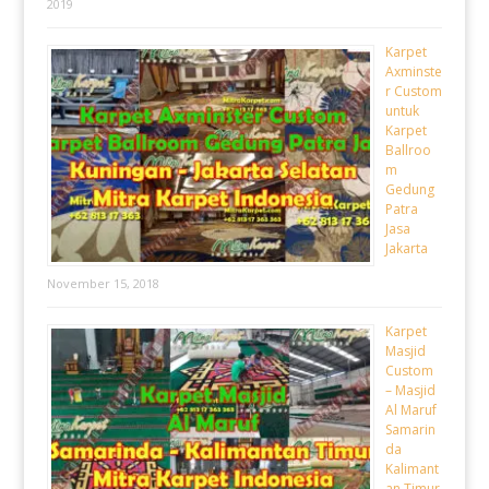
2019
Karpet
Axminste
r Custom
untuk
Karpet
Ballroo
m
Gedung
Patra
Jasa
Jakarta
November 15, 2018
Karpet
Masjid
Custom
– Masjid
Al Maruf
Samarin
da
Kalimant
an Timur