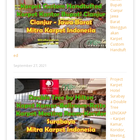
Bupati
Cianjur
Jawa
Barat
Menggun
akan
Karpet
Custom
Handtuft
ed
September 27, 2021
Project
Karpet
Hotel
Surabay
a Double
Tree
LENGKAP
– Karpet
Kamar,
Koridor,
Meeting,