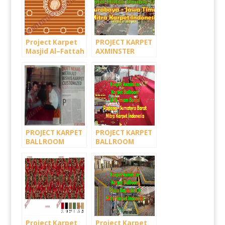
Project Karpet
PROJECT KARPET
Masjid Al–Fattah
AXMINSTER
Tasikmalaya
HOTEL
Jawa Barat
DOUBLETREE
HILTON
SURABAYA –
KARPET KAMAR
HOTEL CUSTOM
PROJECT KARPET
PROJECT KARPET
BALLROOM
BALLROOM
HOTEL SAFARI
AXMINSTER IAIN
GARDEN –
IMAM BONJOL,
PUNCAK BOGOR
PADANG –
SUMATERA
BARAT
Project Karpet
Project Karpet