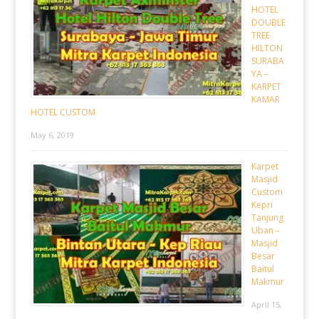
HOTEL
DOUBLE
TREE
HILTON
SURABA
YA –
KARPET
KAMAR
HOTEL CUSTOM
May 6, 2019
Karpet
Masjid
Custom
Kepri
Tanjung
Uban –
Masjid
Besar
Baitul
Makmur
April 15,