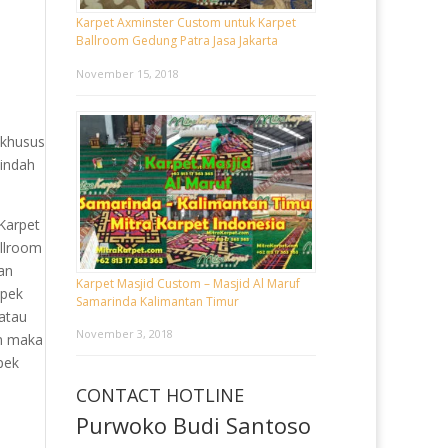
Karpet Axminster Custom untuk Karpet
Ballroom Gedung Patra Jasa Jakarta
November 15, 2018
 khusus
 indah
Karpet
allroom
an
Karpet Masjid Custom – Masjid Al Maruf
spek
Samarinda Kalimantan Timur
 atau
November 3, 2018
an maka
pek
CONTACT HOTLINE
Purwoko Budi Santoso