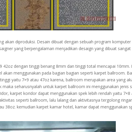
ang akan diproduksi. Desain dibuat dengan sebuah program komputer
saigner yang berpengalaman menjadikan desaign yang dibuat sangat
 7×9 42oz dengan tinggi benang 8mm dan tinggi total mencapai 10mm. 
tel akan menggunakan pada bagian bagian seperti karpet ballroom. B
nggi yaitu 7×9 atau 47oz karena, ballroom merupakan area yang ak
udik maka seharusnyalah untuk karpet ballroom ini menggunakan jenis 
idor, karpet koridor dapat menggunakan spek lebih rendah yaitu 7×8
tivitas seperti ballroom, lalu lalang dan aktivitasnya tergolong ring
tau 38oz. kemudian karpet kamar hotel, kamar dapat menggunakan s