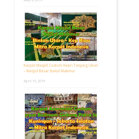
Karpet Masjid Custom Kepri Tanjung Uban
– Masjid Besar Baitul Makmur
April 15, 2019