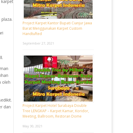
 karpet
i plaza.
Project Karpet Kantor Bupati Cianjur Jawa
Barat Menggunakan Karpet Custom
ri
Handtufted
September 27, 2021
l.
aman
ihan
n oleh
edikit.
Project Karpet Hotel Surabaya Double
er dan
Tree LENGKAP – Karpet Kamar, Koridor,
Meeting, Ballroom, Restoran Dome
May 30, 2021