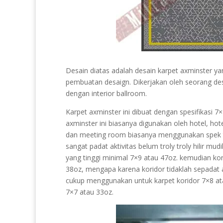
Desain diatas adalah desain karpet axminster y
pembuatan desaign. Dikerjakan oleh seorang de
dengan interior ballroom.
Karpet axminster ini dibuat dengan spesifikasi
axminster ini biasanya digunakan oleh hotel, ho
dan meeting room biasanya menggunakan spek ti
sangat padat aktivitas belum troly troly hilir m
yang tinggi minimal 7×9 atau 47oz. kemudian kor
38oz, mengapa karena koridor tidaklah sepadat ak
cukup menggunakan untuk karpet koridor 7×8 a
7×7 atau 33oz.