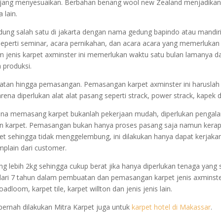
anjang menyesuaikan. Berbahan benang wool new Zealand menjadikan
 lain.
 gedung salah satu di jakarta dengan nama gedung bapindo atau mandir
 seperti seminar, acara pernikahan, dan acara acara yang memerlukan
 jenis karpet axminster ini memerlukan waktu satu bulan lamanya da
 produksi.
atan hingga pemasangan. Pemasangan karpet axminster ini haruslah
na diperlukan alat alat pasang seperti strack, power strack, kapek dl
ena memasang karpet bukanlah pekerjaan mudah, diperlukan pengal
n karpet. Pemasangan bukan hanya proses pasang saja namun kerap
rpet sehingga tidak menggelembung, ini dilakukan hanya dapat kerjaka
plain dari customer.
ng lebih 2kg sehingga cukup berat jika hanya diperlukan tenaga yang s
 dari 7 tahun dalam pembuatan dan pemasangan karpet jenis axminst
oadloom, karpet tile, karpet willton dan jenis jenis lain.
pernah dilakukan Mitra Karpet juga untuk
karpet hotel di Makassar
.