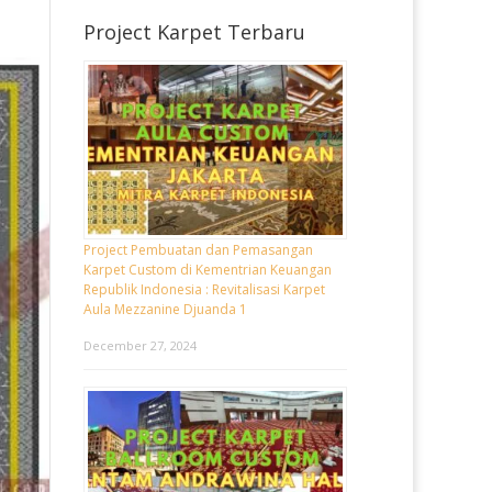
Project Karpet Terbaru
Project Pembuatan dan Pemasangan
Karpet Custom di Kementrian Keuangan
Republik Indonesia : Revitalisasi Karpet
Aula Mezzanine Djuanda 1
December 27, 2024