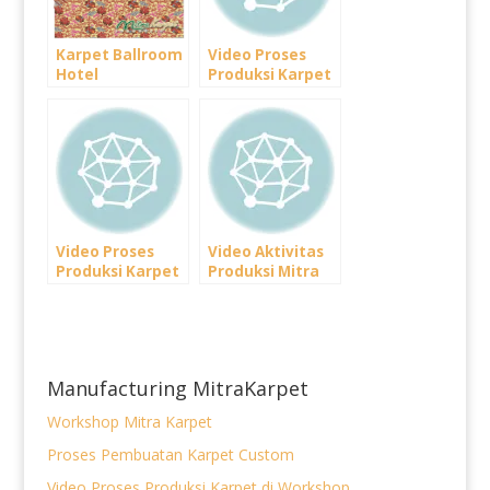
Karpet Ballroom
Video Proses
Hotel
Produksi Karpet
Handtufted
di Workshop
MitraKarpet
Video Proses
Video Aktivitas
Produksi Karpet
Produksi Mitra
di Workshop
Karpet
MitraKarpet.co
Indonesia
m
Manufacturing MitraKarpet
Workshop Mitra Karpet
Proses Pembuatan Karpet Custom
Video Proses Produksi Karpet di Workshop