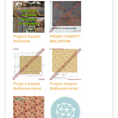
GARDEN –
KRIYA TAMAN
PUNCAK BOGOR
MINI INDONESIA
INDAH (TMII)-
JAKARTA TIMUR
Project Karpet
PROJECT KARPET
Ballroom
BALLROOM
Axminster Plaza
HOTEL GOLDEN
Bapindo Lt 9
TULIP
PEKANBARU
Project Karpet
Project Karpet
Ballroom Hotel
Ballroom Hotel
Crystal – Kuta
Kamojang –
Bali
Garut Jawa
Barat