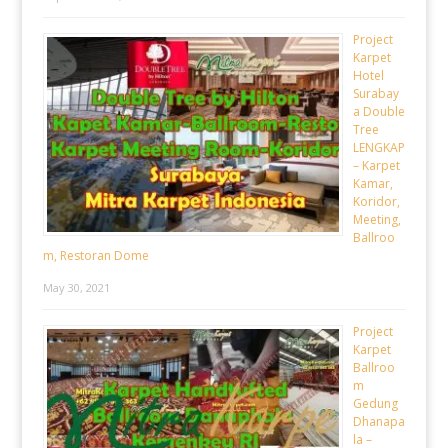
Project
Karpet
Hotel
Surabay
a Double
Tree
LENGKAP
– Karpet
Kamar,
Koridor,
Meeting,
Ballroo
m, Restoran Dome
May 30, 2021
Project
Karpet
Ballroo
m
Gedung
Dhanapa
la –