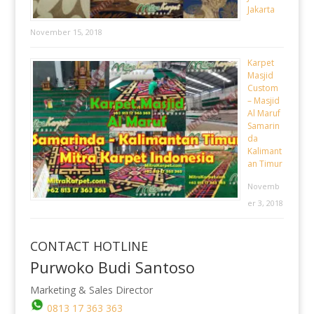
Jakarta
November 15, 2018
Karpet
Masjid
Custom
– Masjid
Al Maruf
Samarin
da
Kalimant
an Timur
Novemb
er 3, 2018
CONTACT HOTLINE
Purwoko Budi Santoso
Marketing & Sales Director
0813 17 363 363