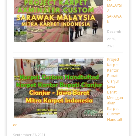
MALAYSI
A
SARAWA
K
Decemb
er 30,
2023
Project
Karpet
Kantor
Bupati
Cianjur
Jawa
Barat
Menggun
akan
Karpet
Custom
Handtuft
ed
September 27, 2021