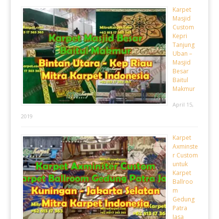
Karpet
Masjid
Custom
Kepri
Tanjung
Uban –
Masjid
Besar
Baitul
Makmur
April 15,
2019
Karpet
Axminste
r Custom
untuk
Karpet
Ballroo
m
Gedung
Patra
Jasa