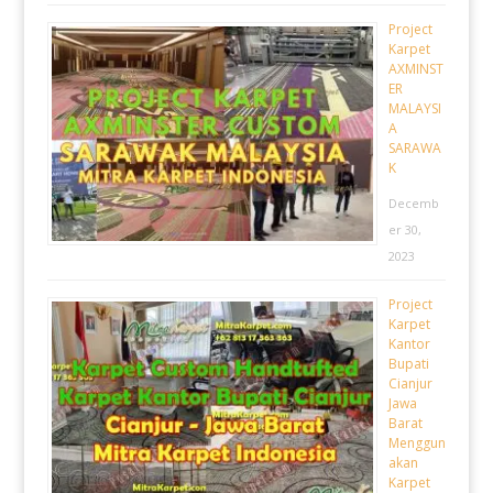
Project
Karpet
AXMINST
ER
MALAYSI
A
SARAWA
K
Decemb
er 30,
2023
Project
Karpet
Kantor
Bupati
Cianjur
Jawa
Barat
Menggun
akan
Karpet