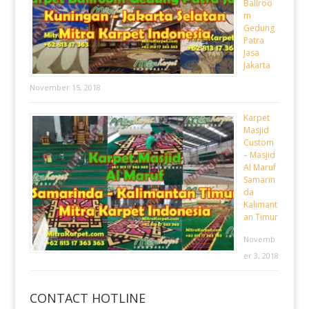
Ballroo
m
Gedung
Patra
Jasa
Jakarta
November 15, 2018
Karpet
Masjid
Custom
– Masjid
Al Maruf
Samarin
da
Kalimant
an Timur
Novemb
er 3, 2018
CONTACT HOTLINE