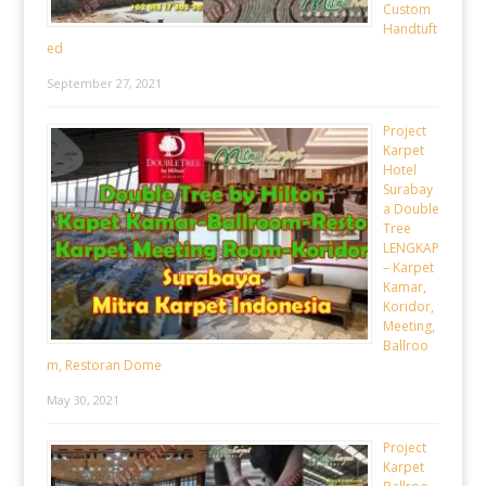
Custom
Handtuft
ed
September 27, 2021
Project
Karpet
Hotel
Surabay
a Double
Tree
LENGKAP
– Karpet
Kamar,
Koridor,
Meeting,
Ballroo
m, Restoran Dome
May 30, 2021
Project
Karpet