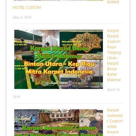
KAMAR
HOTEL CUSTOM
May 6, 2019
Karpet
Masjid
Custom
Kepri
Tanjung
Uban –
Masjid
Besar
Baitul
Makmur
April 15,
2019
Karpet
Axminste
r Custom
untuk
Karpet