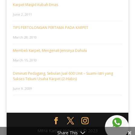
Karpet Masjid Kubah Emas
June 2, 2011
TIPS PERTOLONGAN PERTAMA PADA KARPET
March 28, 2010
Membeli Karpet, Mengenali Jenisnya Dahulu
March 15, 2010
Diminati Pedagang, Sebulan Jual 600 Unit – Suami-Istri yang
Sukses Tekuni Usaha Karpet (2-Habis)
June 9, 2009
Mitra Karpet Indonesia © 2023
Share This