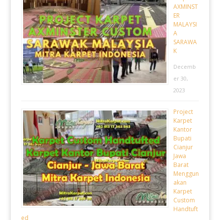
AXMINST
ER
MALAYSI
A
SARAWA
K
Decemb
er 30,
2023
Project
Karpet
Kantor
Bupati
Cianjur
Jawa
Barat
Menggun
akan
Karpet
Custom
Handtuft
ed