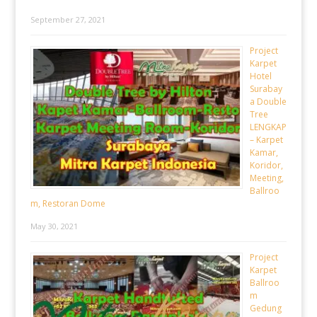
September 27, 2021
Project
Karpet
Hotel
Surabay
a Double
Tree
LENGKAP
– Karpet
Kamar,
Koridor,
Meeting,
Ballroo
m, Restoran Dome
May 30, 2021
Project
Karpet
Ballroo
m
Gedung