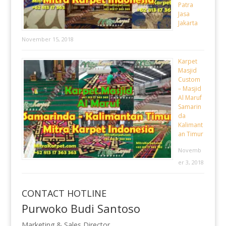
Patra
Jasa
Jakarta
November 15, 2018
Karpet
Masjid
Custom
– Masjid
Al Maruf
Samarin
da
Kalimant
an Timur
Novemb
er 3, 2018
CONTACT HOTLINE
Purwoko Budi Santoso
Marketing & Sales Director