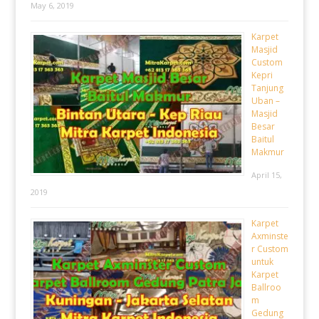
May 6, 2019
Karpet
Masjid
Custom
Kepri
Tanjung
Uban –
Masjid
Besar
Baitul
Makmur
April 15,
2019
Karpet
Axminste
r Custom
untuk
Karpet
Ballroo
m
Gedung