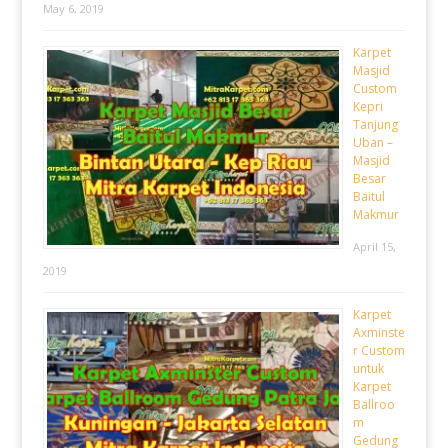
May 6, 2019
Karpet
Masjid
Custom
Kepri
Tanjung
Uban –
Masjid
Besar
Baitul
Makmur
April 15,
2019
Karpet
Axminste
r Custom
untuk
Karpet
Ballroo
m
Gedung