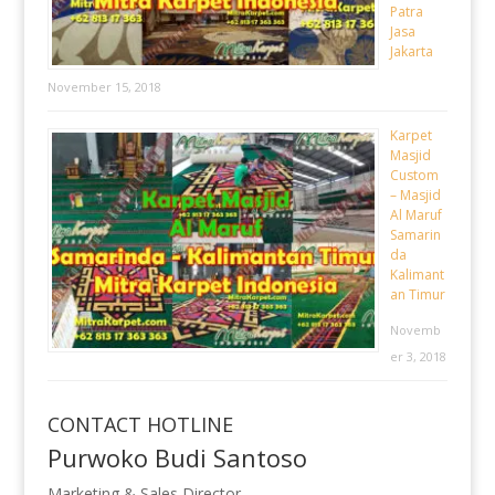
Patra
Jasa
Jakarta
November 15, 2018
Karpet
Masjid
Custom
– Masjid
Al Maruf
Samarin
da
Kalimant
an Timur
Novemb
er 3, 2018
CONTACT HOTLINE
Purwoko Budi Santoso
Marketing & Sales Director