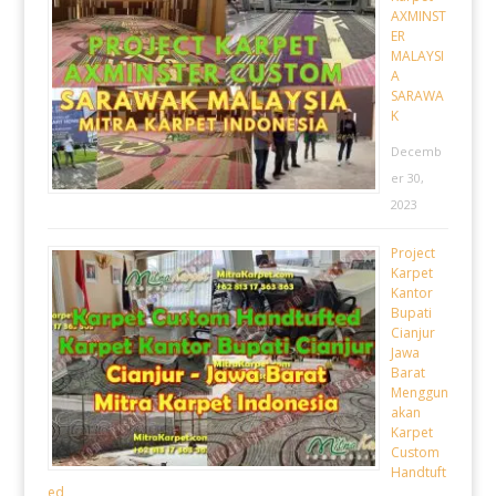
AXMINST
ER
MALAYSI
A
SARAWA
K
Decemb
er 30,
2023
Project
Karpet
Kantor
Bupati
Cianjur
Jawa
Barat
Menggun
akan
Karpet
Custom
Handtuft
ed