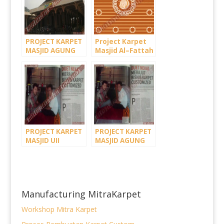
PROJECT KARPET
Project Karpet
MASJID AGUNG
Masjid Al–Fattah
SUMEDANG –
Tasikmalaya
JAWA BARAT
Jawa Barat
PROJECT KARPET
PROJECT KARPET
MASJID UII
MASJID AGUNG
(Universitas
ISTIQOMAH –
Islam Indonesia)
BENGKALIS RIAU
– Jogja
Manufacturing MitraKarpet
Workshop Mitra Karpet