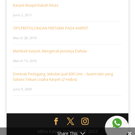
Karpet Masjid Kubah Emas
June 2, 2011
TIPS PERTOLONGAN PERTAMA PADA KARPET
March 28, 2010
Membeli Karpet, Mengenali Jenisnya Dahulu
March 15, 2010
Diminati Pedagang, Sebulan Jual 600 Unit – Suami-Istri yang
Sukses Tekuni Usaha Karpet (2-Habis)
June 9, 2009
Mitra Karpet Indonesia © 2023
Share This