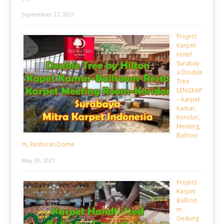
September 27, 2021
Project
Karpet
Hotel
Surabay
a Double
Tree
LENGKAP
– Karpet
Kamar,
Koridor,
Meeting,
Ballroo
m, Restoran Dome
May 30, 2021
Project
Karpet
Ballroo
m
Gedung