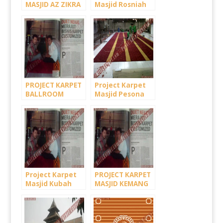
MASJID AZ ZIKRA
Masjid Rosniah
KH. ARIFIN ILHAM
Bakrie, Jungle –
– SENTUL BOGOR
Bogor
PROJECT KARPET
Project Karpet
BALLROOM
Masjid Pesona
HOTEL SAFARI
Depok
GARDEN –
PUNCAK BOGOR
Project Karpet
PROJECT KARPET
Masjid Kubah
MASJID KEMANG
Emas
REGENCY BEKASI